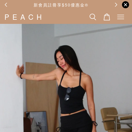
費
新會員註冊享$50優惠金®️
P E A C H