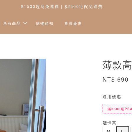
$1500超商免運費 | $2500宅配免運費
所有商品
購物須知
會員優惠
薄款高
NT$ 690
適用優惠
滿3500送PE
淺卡其
Ｍ
Ｌ