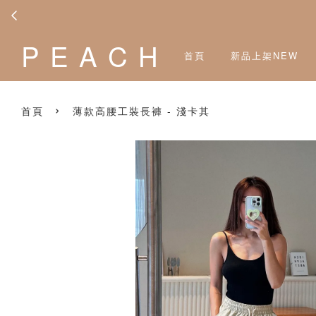
P E A C H
首頁
新品上架NEW
›
首頁
薄款高腰工裝長褲 - 淺卡其