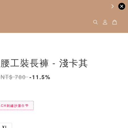
腰工裝長褲 - 淺卡其
NT$ 780
-11.5%
ACH刺繡沙灘巾🌴
XL