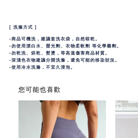
[ 洗滌方式 ]
-商品可機洗，建議套洗衣袋，自然晾乾。
-勿使用漂白水、螢光劑、衣物柔軟劑 等化學藥劑。
-勿乾洗、烘乾、熨燙，等高溫傷害商品材質。
-深淺色衣物建議分開洗滌，避免可能的移染狀況。
-使用冷水洗滌，不宜久浸泡。
您可能也喜歡