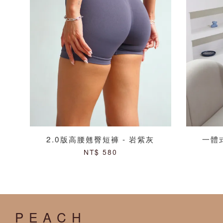
2.0版高腰翹臀短褲 - 岩紫灰
一體式
NT$ 580
P E A C H