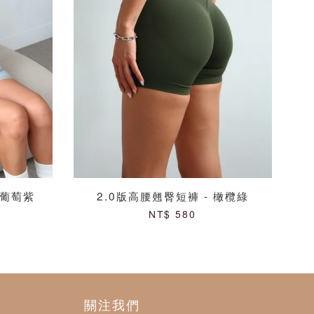
- 葡萄紫
2.0版高腰翹臀短褲 - 橄欖綠
NT$ 580
關注我們