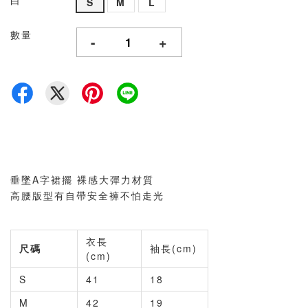
白
S
M
L
數量
-
+
垂墜A字裙擺 裸感大彈力材質
高腰版型有自帶安全褲不怕走光
衣長
尺碼
袖長(cm)
(cm)
S
41
18
M
42
19