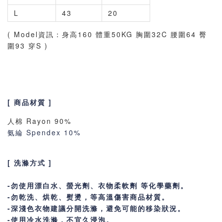
L
43
20
( Model資訊：身高160 體重50KG 胸圍32C 腰圍64 臀
圍93 穿S )
[ 商品材質 ]
人棉 Rayon 90%
氨綸 Spendex 10%
[ 洗滌方式 ]
-勿使用漂白水、螢光劑、衣物柔軟劑 等化學藥劑。
-勿乾洗、烘乾、熨燙，等高溫傷害商品材質。
-深淺色衣物建議分開洗滌，避免可能的移染狀況。
-使用冷水洗滌，不宜久浸泡。