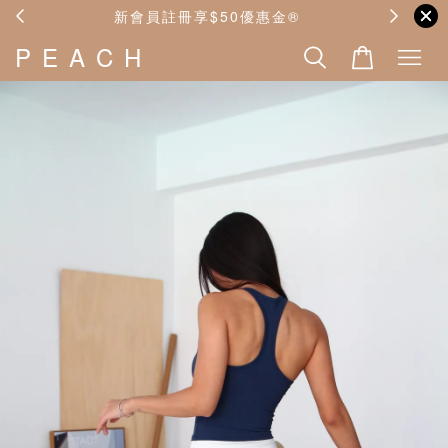
費
新會員註冊享$50優惠金®️
P E A C H