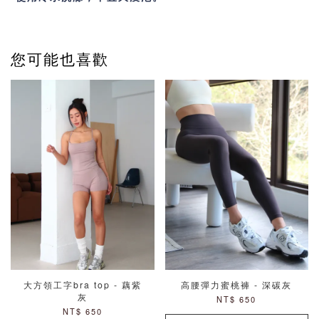
您可能也喜歡
大方領工字bra top - 藕紫
高腰彈力蜜桃褲 - 深碳灰
灰
NT$ 650
NT$ 650