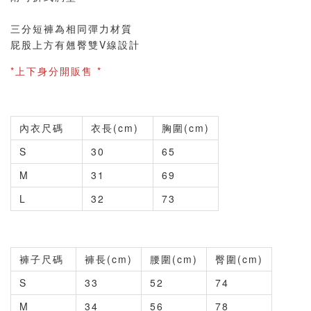
三分短褲為相同彈力材質
屁股上方有翹臀雙V線設計
*上下身分開販售 *
內衣尺碼
衣長(cm)
胸圍(cm)
S
30
65
M
31
69
L
32
73
褲子尺碼
褲長(cm)
腰圍(cm)
臀圍(cm)
S
33
52
74
M
34
56
78