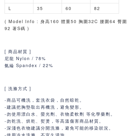
L
35
60
82
( Model Info : 身高160 體重50 胸圍32C 腰圍64 臀圍
92 著S碼 )
[ 商品材質 ]
尼龍 Nylon / 78%
氨綸
Spandex
/ 22%
[ 洗滌方式 ]
-商品可機洗，套洗衣袋，自然晾乾。
-建議把胸墊取出再機洗，避免變形。
-勿使用漂白水、螢光劑、衣物柔軟劑 等化學藥劑。
-勿乾洗、烘乾、熨燙，等高溫傷害商品材質。
-深淺色衣物建議分開洗滌，避免可能的移染狀況。
-使用冷水洗滌，不宜久浸泡。