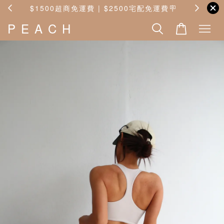
00超商免運費 | $2500宅配免運費🪧
新會員註冊享$
P E A C H