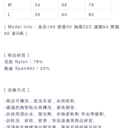
M
34
56
78
L
35
60
82
( Model Info : 身高160 體重50 胸圍32C 腰圍64 臀圍
92 著S碼 )
[ 商品材質 ]
尼龍 Nylon / 78%
氨綸
Spandex
/ 22%
[ 洗滌方式 ]
-商品可機洗，套洗衣袋，自然晾乾。
-建議把胸墊取出再機洗，避免變形。
-勿使用漂白水、螢光劑、衣物柔軟劑 等化學藥劑。
-勿乾洗、烘乾、熨燙，等高溫傷害商品材質。
-深淺色衣物建議分開洗滌，避免可能的移染狀況。