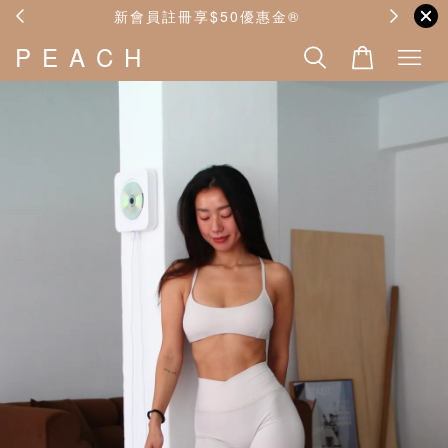
🪧
新會員註冊享$50優惠金®️
P E A C H