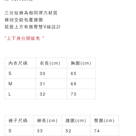
三分短褲為相同彈力材質
褲頭交錯包覆腰圍
屁股上方有翹臀雙V線設計
*上下身分開販售 *
內衣尺碼
衣長(cm)
胸圍(cm)
S
30
65
M
31
69
L
32
73
褲子尺碼
褲長(cm)
腰圍(cm)
臀圍(cm)
S
33
52
74