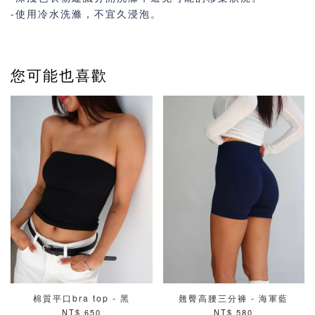
-使用冷水洗滌，不宜久浸泡。
您可能也喜歡
棉質平口bra top - 黑
翹臀高腰三分褲 - 海軍藍
NT$ 650
NT$ 580