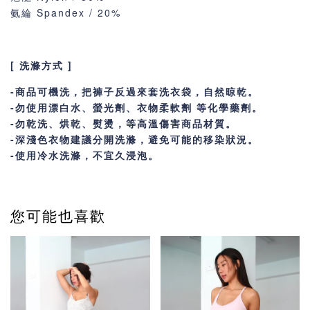
氨綸 Spandex / 20%
[ 洗滌方式 ]
-商品可機洗，把褲子反過來套洗衣袋，自然晾乾。
-勿使用漂白水、螢光劑、衣物柔軟劑 等化學藥劑。
-勿乾洗、烘乾、熨燙，等高溫傷害商品材質。
-深淺色衣物建議分開洗滌，避免可能的移染狀況。
-使用冷水洗滌，不宜久浸泡。
您可能也喜歡