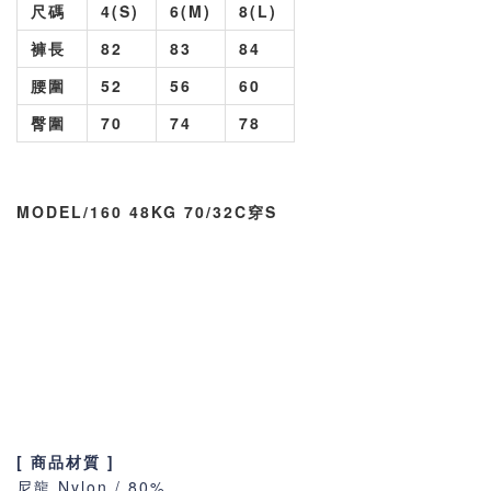
尺碼
4(S)
6(M)
8(L)
褲長
82
83
84
腰圍
52
56
60
臀圍
70
74
78
MODEL/160 48KG 70/32C穿S
[ 商品材質 ]
尼龍 Nylon / 80%