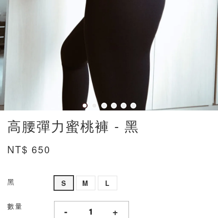
高腰彈力蜜桃褲 - 黑
NT$ 650
黑
S
M
L
數量
-
+