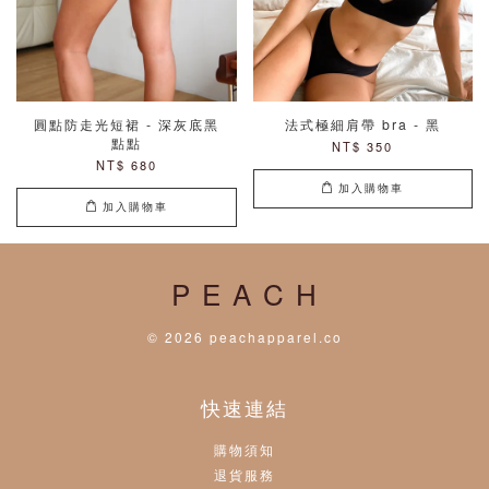
圓點防走光短裙 - 深灰底黑
法式極細肩帶 bra - 黑
點點
NT$ 350
NT$ 680
加入購物車
加入購物車
P E A C H
© 2026 peachapparel.co
快速連結
購物須知
退貨服務