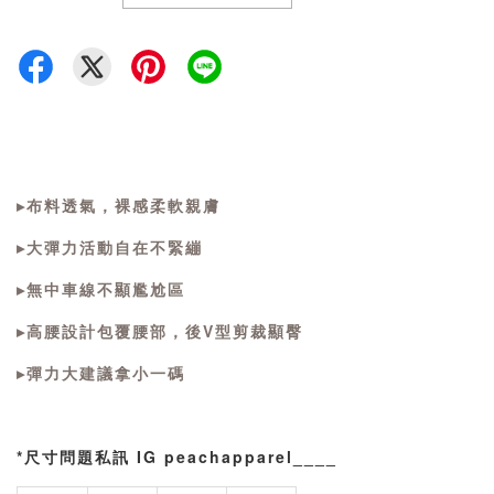
▸布料透氣，裸感柔軟親膚
▸大彈力活動自在不緊繃
▸無中車線不顯尷尬區
▸高腰設計包覆腰部，後V型剪裁顯臀
▸彈力大建議拿小一碼
*尺寸問題私訊 IG peachapparel____