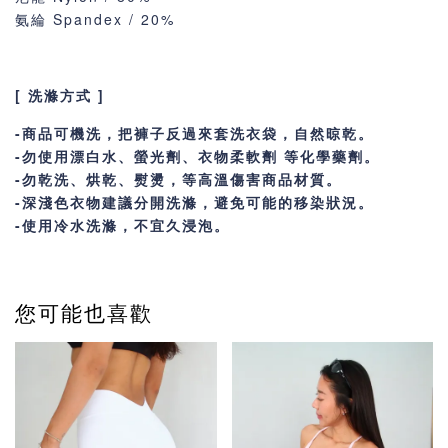
氨綸 Spandex / 20%
[ 洗滌方式 ]
-商品可機洗，把褲子反過來套洗衣袋，自然晾乾。
-勿使用漂白水、螢光劑、衣物柔軟劑 等化學藥劑。
-勿乾洗、烘乾、熨燙，等高溫傷害商品材質。
-深淺色衣物建議分開洗滌，避免可能的移染狀況。
-使用冷水洗滌，不宜久浸泡。
您可能也喜歡