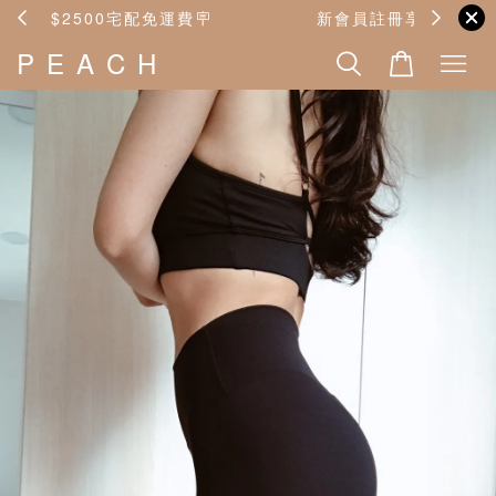
🪧
新會員註冊享$50優惠金®️
P E A C H