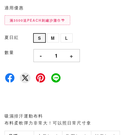
適用優惠
滿3500送PEACH刺繡沙灘巾🌴
夏日紅
S
M
L
數量
-
+
吸濕排汗運動布料
布料柔軟彈力非常大！可以照日常尺寸拿