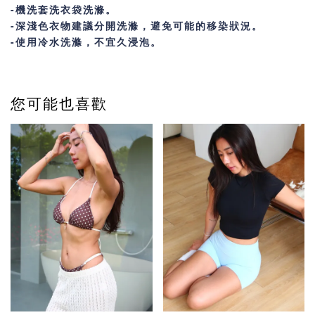
-機洗套洗衣袋洗滌
。
-深淺色衣物建議分開洗滌，避免可能的移染狀況。
-使用冷水洗滌，不宜久浸泡。
您可能也喜歡