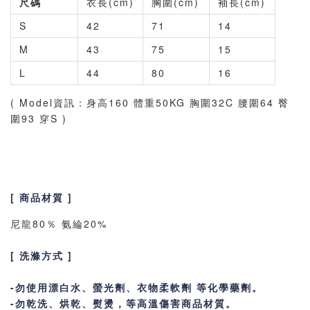
尺碼
衣長(cm)
胸圍(cm)
袖長(cm)
S
42
71
14
M
43
75
15
L
44
80
16
( Model資訊：身高160 體重50KG 胸圍32C 腰圍64 臀
圍93 穿S )
[ 商品材質 ]
尼龍80％ 氨綸20%
[ 洗滌方式 ]
-勿使用漂白水、螢光劑、衣物柔軟劑 等化學藥劑。
-勿乾洗、烘乾、熨燙，等高溫傷害商品材質。