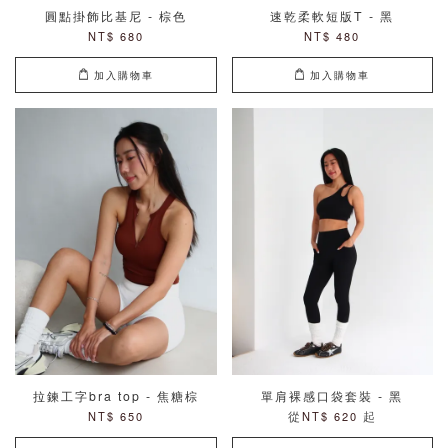
圓點掛飾比基尼 - 棕色
速乾柔軟短版T - 黑
NT$ 680
NT$ 480
加入購物車
加入購物車
拉鍊工字bra top - 焦糖棕
單肩裸感口袋套裝 - 黑
從
起
NT$ 650
NT$ 620