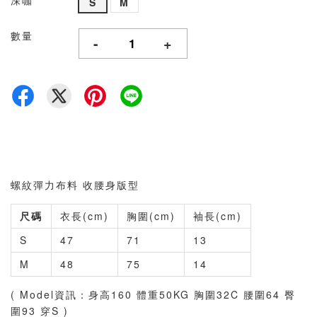
深咖
S
M
數量
-
+
螺紋彈力布料 收腰身版型
尺碼
衣長(cm)
胸圍(cm)
袖長(cm)
S
47
71
13
M
48
75
14
( Model資訊：身高160 體重50KG 胸圍32C 腰圍64 臀
圍93 穿S )