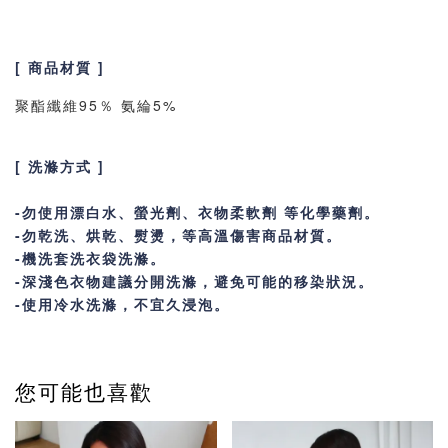
[ 商品材質 ]
聚酯纖維95％ 氨綸5%
[ 洗滌方式 ]
-勿使用漂白水、螢光劑、衣物柔軟劑 等化學藥劑。
-勿乾洗、烘乾、熨燙，等高溫傷害商品材質。
-機洗套洗衣袋洗滌
。
-深淺色衣物建議分開洗滌，避免可能的移染狀況。
-使用冷水洗滌，不宜久浸泡。
您可能也喜歡