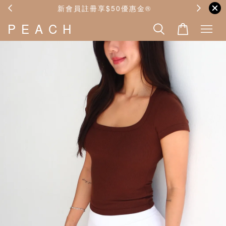
🪧
新會員註冊享$50優惠金®️
P E A C H