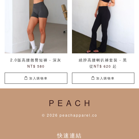
2.0版高腰翹臀短褲 - 深灰
繞脖高腰喇叭褲套裝 - 黑
從
起
NT$ 580
NT$ 620
加入購物車
加入購物車
P E A C H
© 2026 peachapparel.co
快速連結