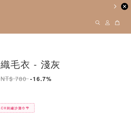
織毛衣 - 淺灰
NT$ 780
-16.7%
ACH刺繡沙灘巾🌴