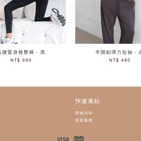
高腰緊身翹臀褲 - 黑
半開釦彈力短袖 - 
NT$ 690
NT$ 480
快速連結
購物須知
退貨服務
Visa
Master