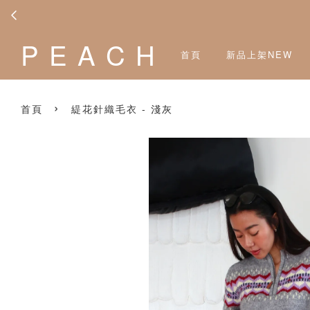
P E A C H
首頁
新品上架NEW
›
首頁
緹花針織毛衣 - 淺灰