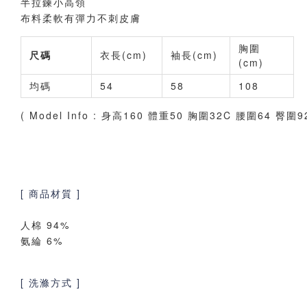
半拉鍊小高領
布料柔軟有彈力不刺皮膚
胸圍
尺碼
衣長(cm)
袖長(cm)
(cm)
均碼
54
58
108
( Model Info : 身高160 體重50 胸圍32C 腰圍64 臀圍9
[ 商品材質 ]
人棉 94%
氨綸 6%
[ 洗滌方式 ]