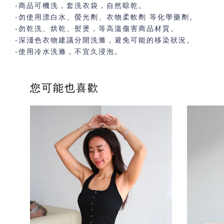
-商品可機洗，套洗衣袋，自然晾乾。
-勿使用漂白水、螢光劑、衣物柔軟劑 等化學藥劑。
-勿乾洗、烘乾、熨燙，等高溫傷害商品材質。
-深淺色衣物建議分開洗滌，避免可能的移染狀況。
-使用冷水洗滌，不宜久浸泡。
您可能也喜歡