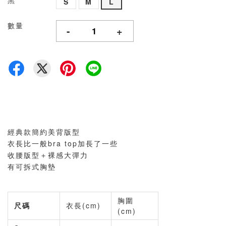
黑
S
M
L
數量
-
+
經典款簡約美背版型
衣長比一般bra top加長了一些
收腰版型＋裸感大彈力
有可拆式胸墊
胸圍
尺碼
衣長(cm)
(cm)