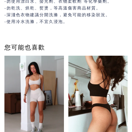
-勿使用漂白水、螢光劑、衣物柔軟劑 等化學藥劑。
-勿乾洗、烘乾、熨燙，等高溫傷害商品材質。
-深淺色衣物建議分開洗滌，避免可能的移染狀況。
-使用冷水洗滌，不宜久浸泡。
您可能也喜歡