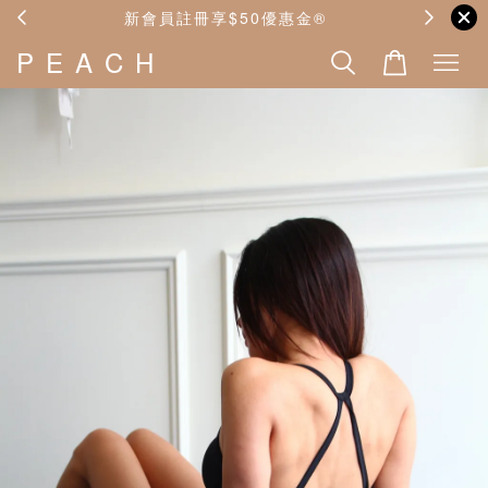
🪧
新會員註冊享$50優惠金®️
P E A C H