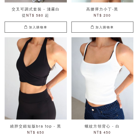
交叉可調式套裝 - 淺霧白
高腰彈力小丁-黑
從
起
NT$ 580
NT$ 200
加入購物車
加入購物車
繞脖交錯短版bra top - 黑
螺紋方領背心 - 白
NT$ 650
NT$ 450