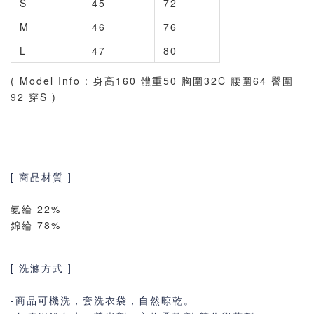
S
45
72
M
46
76
L
47
80
( Model Info : 身高160 體重50 胸圍32C 腰圍64 臀圍
92 穿S )
[ 商品材質 ]
氨綸 22%
錦綸 78%
[ 洗滌方式 ]
-商品可機洗，套洗衣袋，自然晾乾。