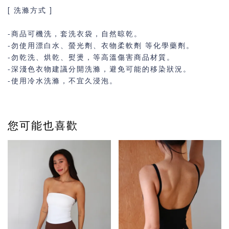
[ 洗滌方式 ]
-商品可機洗，套洗衣袋，自然晾乾。
-勿使用漂白水、螢光劑、衣物柔軟劑 等化學藥劑。
-勿乾洗、烘乾、熨燙，等高溫傷害商品材質。
-深淺色衣物建議分開洗滌，避免可能的移染狀況。
-使用冷水洗滌，不宜久浸泡。
您可能也喜歡