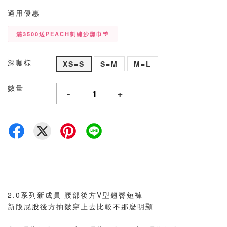
適用優惠
滿3500送PEACH刺繡沙灘巾🌴
深咖棕
XS=S
S=M
M=L
數量
-
+
2.0系列新成員 腰部後方V型翹臀短褲
新版屁股後方抽皺穿上去比較不那麼明顯