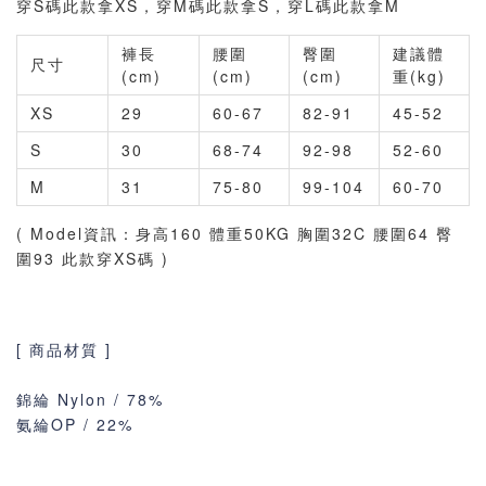
穿S碼此款拿XS，穿M碼此款拿S，穿L碼此款拿M
褲長
腰圍
臀圍
建議體
尺寸
(cm)
(cm)
(cm)
重(kg)
XS
29
60-67
82-91
45-52
S
30
68-74
92-98
52-60
M
31
75-80
99-104
60-70
( Model資訊：身高160 體重50KG 胸圍32C 腰圍64 臀
圍93 此款穿XS碼 )
[ 商品材質 ]
錦綸 Nylon / 78%
氨綸OP / 22%